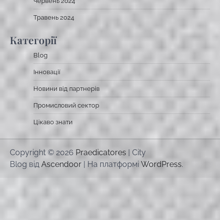
Червень 2024
Травень 2024
Категорії
Blog
Інновації
Новини від партнерів
Промисловий сектор
Цікаво знати
Copyright © 2026
Praedicatores
| City
Blog від
Ascendoor
| На платформі
WordPress
.