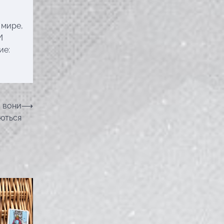
 мире,
И
ие:
м вони
⟶
яються