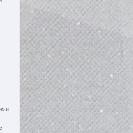
ет
но и
о.