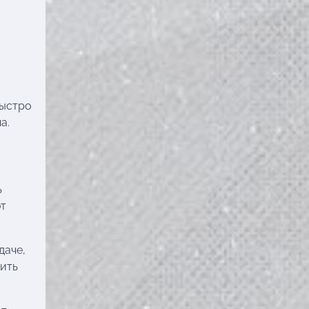
быстро
а.
ь
ют
даче,
зить