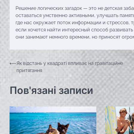
Решение логических загадок — это не детская заб
оставаться умственно активными, улучшать память
где нас окружает поток информации и стрессов, т
если хочется найти интересный способ развивать 
они занимают немного времени, но приносят огро
Навігація
⟵
Як відстань у квадраті впливає на гравітаційне
притягання
записів
Пов'язані записи