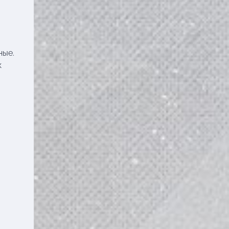
ные.
к