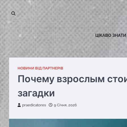
Перейти
до
вмісту
ЦІКАВО ЗНАТИ
НОВИНИ ВІД ПАРТНЕРІВ
Почему взрослым стои
загадки
praedicatores
9 Січня, 2026