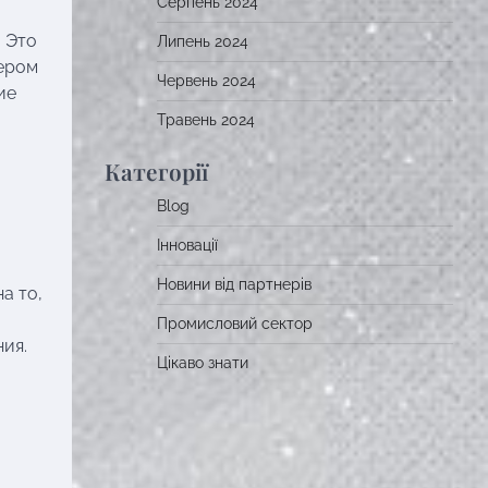
Серпень 2024
. Это
Липень 2024
тером
Червень 2024
ие
Травень 2024
Категорії
Blog
Інновації
Новини від партнерів
а то,
Промисловий сектор
ия.
Цікаво знати