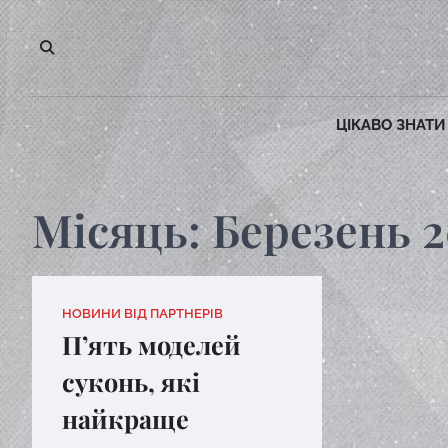
Перейти
до
вмісту
ЦІКАВО ЗНАТИ
Місяць:
Березень 2
НОВИНИ ВІД ПАРТНЕРІВ
П’ять моделей
суконь, які
найкраще