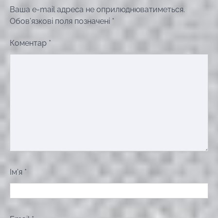
Ваша e-mail адреса не оприлюднюватиметься.
Обов’язкові поля позначені
*
Коментар
*
Ім'я
*