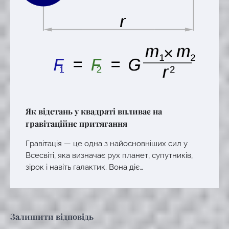
Як відстань у квадраті впливає на
гравітаційне притягання
Гравітація — це одна з найосновніших сил у
Всесвіті, яка визначає рух планет, супутників,
зірок і навіть галактик. Вона діє…
Залишити відповідь