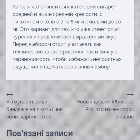
Kansas Red относится к категории сигарет
средней и выше средней крепости, с
никотином около 0,7–0,8 мг и смолами до 10
мг. Это вариант для тех, кто уже имеет опыт
курения и предпочитает выраженный вкус.
Перед выбором стоит учитывать как
технические характеристики, так и личную
переносимость, чтобы избежать неприятных
ощущений и сделать осознанный выбор.
Навігація
⟵
⟶
Які бувають види
Новый дизайн iPhone 17
записів
бандажів на лікоть і чим
Pro: что изменилось
вони відрізняються
внешне
Пов'язані записи