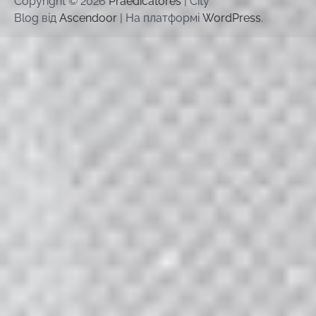
Copyright © 2026
Praedicatores
| City
Blog від
Ascendoor
| На платформі
WordPress
.