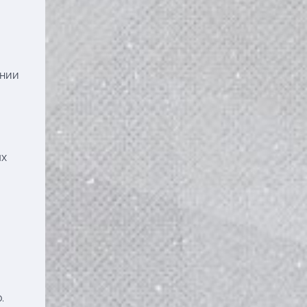
ании
ых
.