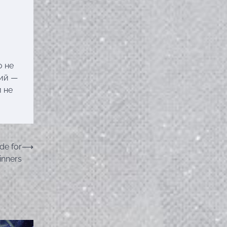
о не
вий —
 не
de for
⟶
inners