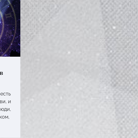
 в
 есть
ви, и
Люди,
ком,