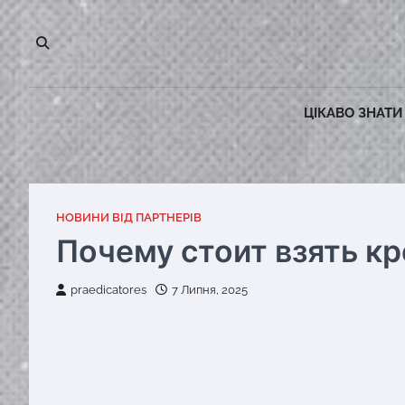
Перейти
до
вмісту
ЦІКАВО ЗНАТИ
НОВИНИ ВІД ПАРТНЕРІВ
Почему стоит взять кр
praedicatores
7 Липня, 2025