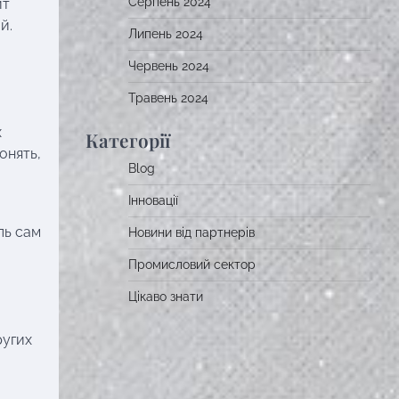
Серпень 2024
ит
й.
Липень 2024
Червень 2024
Травень 2024
х
Категорії
онять,
Blog
Інновації
ль сам
Новини від партнерів
Промисловий сектор
Цікаво знати
ругих