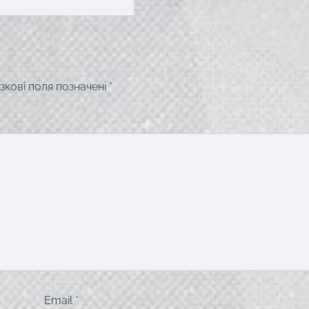
зкові поля позначені
*
Email
*