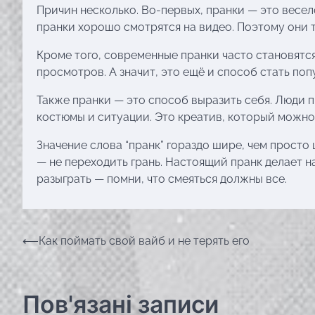
Причин несколько. Во-первых, пранки — это весел
пранки хорошо смотрятся на видео. Поэтому они т
Кроме того, современные пранки часто становятс
просмотров. А значит, это ещё и способ стать по
Также пранки — это способ выразить себя. Люди
костюмы и ситуации. Это креатив, который можно
Значение слова “пранк” гораздо шире, чем просто
— не переходить грань. Настоящий пранк делает на
разыграть — помни, что смеяться должны все.
Навігація
⟵
Как поймать свой вайб и не терять его
записів
Пов'язані записи