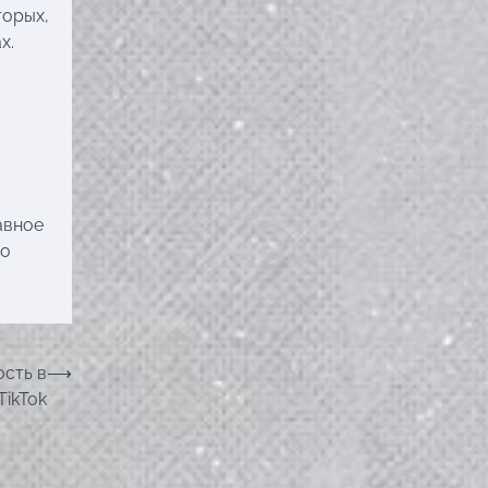
торых,
х.
авное
то
ость в
⟶
TikTok