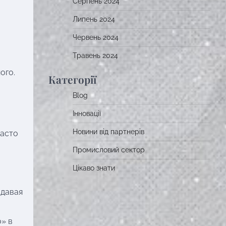
Серпень 2024
Липень 2024
Червень 2024
Травень 2024
ого.
Категорії
Blog
и
Інновації
Новини від партнерів
Часто
Промисловий сектор
Цікаво знати
адавая
» в