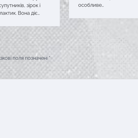
особливе…
упутників, зірок і
алактик. Вона діє…
зкові поля позначені
*