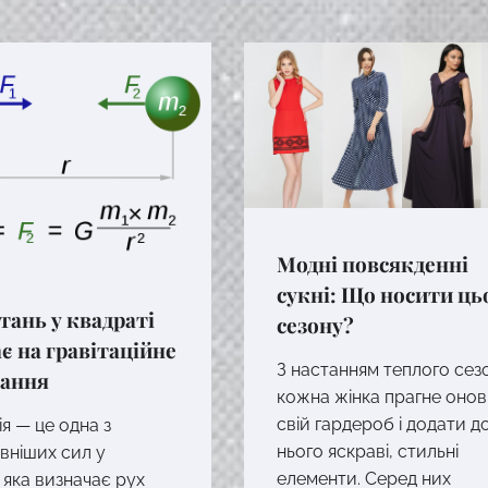
Модні повсякденні
сукні: Що носити ць
стань у квадраті
сезону?
є на гравітаційне
З настанням теплого сез
гання
кожна жінка прагне оно
свій гардероб і додати д
ія — це одна з
нього яскраві, стильні
вніших сил у
елементи. Серед них
, яка визначає рух