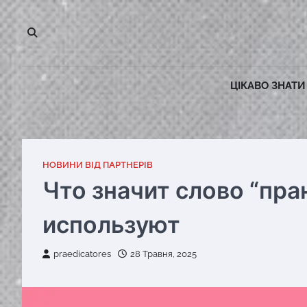
Перейти
до
вмісту
ЦІКАВО ЗНАТИ
НОВИНИ ВІД ПАРТНЕРІВ
Что значит слово “пра
используют
praedicatores
28 Травня, 2025