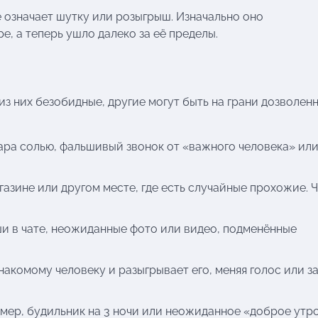
е означает шутку или розыгрыш. Изначально оно
, а теперь ушло далеко за её пределы.
з них безобидные, другие могут быть на грани дозволенн
ара солью, фальшивый звонок от «важного человека» ил
газине или другом месте, где есть случайные прохожие. 
ши в чате, неожиданные фото или видео, подменённые
накомому человеку и разыгрывает его, меняя голос или з
мер, будильник на 3 ночи или неожиданное «доброе утро