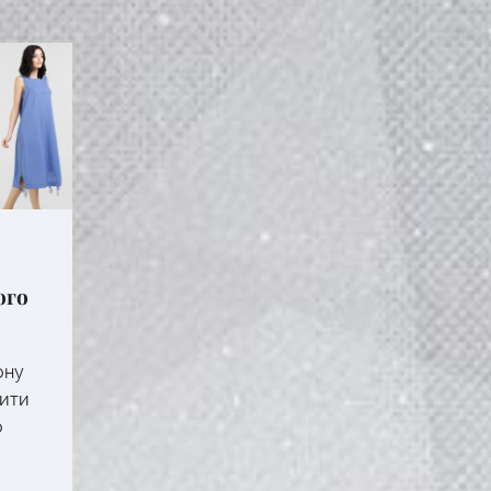
ого
ону
вити
о