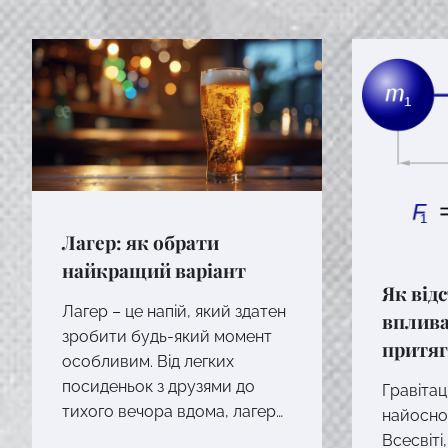
Лагер: як обрати
найкращий варіант
Як від
Лагер – це напій, який здатен
вплива
зробити будь-який момент
притя
особливим. Від легких
посиденьок з друзями до
Гравітац
тихого вечора вдома, лагер…
найосно
Всесвіті