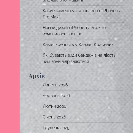
вишивальної машини
Какие камеры установлены в iPhone 17
Pro Max?
Новый дизайн iPhone 17 Pro: что
изменилось внешне
Какая крепость у Канзас Красный?
Які бувають види бандажів на лікоть і
чим вони відрізняються
Архів
Липень 2026
Червень 2026
Лютий 2026
Січень 2026
Грудень 2025